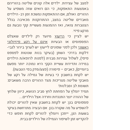
למצב של עצירות. ילדים אלה קונים שליטה בהוריהם
באמצעות התאפקות, כי הם רואים שזה משפיע על
ההורים. ואולם, אם ההתאפקות נמשכת זמן רב- הילדים
מאבדים שליטה במצב, ההתרוקנות מכאיבה בגלל
הצטברות צואה, ואז ההמנעות מעשיית קקי נובעת גם
מרקע פיזי.
יש לציין כי
הייעוץ
מיועד רק לילדים שאצלם
הפספוסים או הבעיות
אינם על רקע פיזיולוגי
ראשוני
ולכן לפני שפונים לייעוץ יש לערוך בירור לגבי-
דלקות בדרכי השתן (בעיקר בנות שנוטות לפספס
פיפי), לשלול עצירות מבנית (לפנות לרופא/ת הילדים
במידה ותדירות עשיית הקקי היא נמוכה יותר מפעם
ביומיים), כאבים – פיסורה (פצע/סדק בפי הטבעת).
יש לקחת בחשבון כי בעיות של גמילה על רקע של
מאבקי שליטה מצריכות מצד ההורים הרבה משאבים:
תשומת לב וסבלנות!
תמיד
יומלץ על הפחתת לחץ סביב הנושא, כיוון שלחץ
של ההורה יוצר התנגדות וחרדה אצל הילדים....
פספוסים בגן: יש לקחת בחשבון שאין להורים יכולת
להשפיע על מה שקורה בגן. אם הבעיה מתרחשת בעיקר
בשעות הגן, ייתכן ויומלץ להורים לקחת חופש כדי
להקדיש זמן לשיפור הגמילה של הילדים בבית.