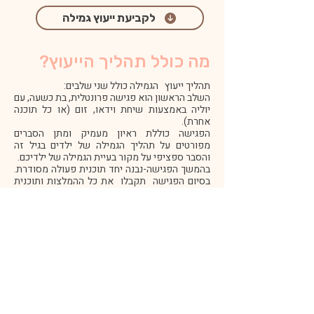
לקביעת ייעוץ גמילה
מה כולל תהליך הייעוץ?
תהליך ייעוץ הגמילה כולל שני שלבים:
השלב הראשון הוא פגישה פרונטלית, בת כשעה, עם
יוליה באמצעות שיחת וידאו, זום (או כל תוכנה
אחרת).
הפגישה כוללת ראיון מעמיק ומתן הסברים
מפורטים על תהליך הגמילה של ילדים בגיל זה
והסבר ספציפי על מקור בעיית הגמילה של ילדיכם.
בהמשך הפגישה-נבנה יחד תוכנית פעולה מסודרת.
בסיום הפגישה תקבלו את כל ההמלצות ותוכנית
התנהגותית מפורטת בכתב וכן, יומן למעקב אחר
תהליך הגמילה.
השלב השני של תהליך הייעוץ הוא שלב הליווי והוא
נמשך כ6-8שבועות, בהתאם לגיל של הילד, חומרת
הבעיה והתקדמות התהליך- הליווי נמשך עד
להתבססות מלאה של גמילה ושליטה של פיפי
וקקי.
הליווי מתבסס על כ-4 פגישות ועל מענה יומי במייל.
עלות הייעוץ:
600 ש"ח- עלות שיחת הייעוץ הראשונית*
+